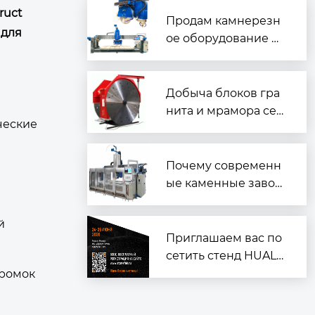
изацию и подготовк
ruct
а к Marmomac в Вер
Продам камнерезн
 для
оне
ое оборудование —
надёжное и готовое
к работе
Добыча блоков гра
нита и мрамора сер
ческие
ии 2QYKZ
Почему современн
ые каменные завод
ы ？
й
Приглашаем вас по
сетить стенд HUALO
NG на выставке «Ин
кромок
дустрия камня 202
6» в Москве!