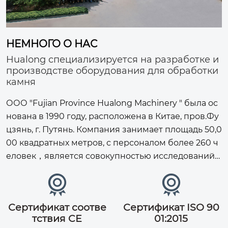
НЕМНОГО О НАС
Hualong специализируется на разработке и
производстве оборудования для обработки
камня
ООО "Fujian Province Hualong Machinery " была ос
нована в 1990 году, расположена в Китае, пров.Фу
цзянь, г. Путянь. Компания занимает площадь 50,0
00 квадратных метров, с персоналом более 260 ч
еловек，является совокупностью исследований
и разработок, производства, продаж и обслужива


ния в одном из национальных высокотехнологич
ных предприятий. Компания придерживается фи
Сертификат соотве
Сертификат ISO 90
лософии бизнеса «ниокр инновации, качество пе
тствия CE
01:2015
рвых, сервис первых», стремится к каменной про