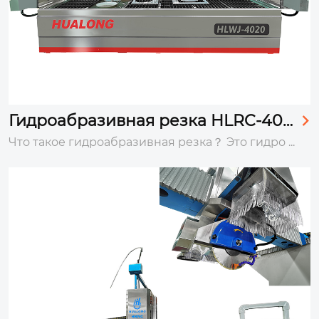
Гидроабразивная резка HLRC-402

0
Что такое гидроабразивная резка？ Это гидро ...