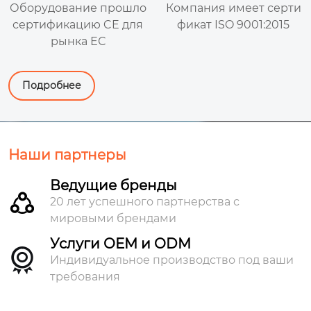
Оборудование прошло
Компания имеет серти
мышленности, чтобы обеспечить эффективные, и
сертификацию CE для
фикат ISO 9001:2015
нтеллектуальные станки и оборудование.
рынка ЕС
Подробнее
Наши партнеры
Ведущие бренды
20 лет успешного партнерства с
мировыми брендами
Услуги OEM и ODM

Индивидуальное производство под ваши
требования