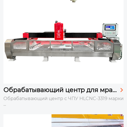
Обрабатывающий центр для мрам

ора и гранита
Обрабатывающий центр с ЧПУ HLCNC-3319 марки
...