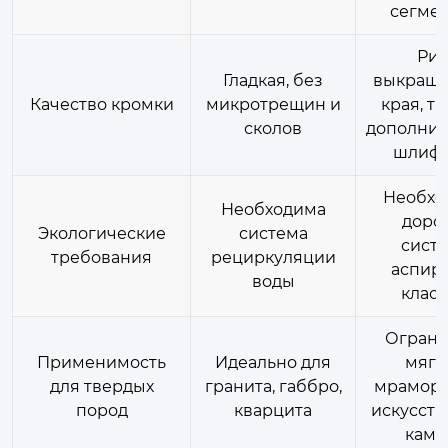
сегмен
Рис
Гладкая, без
выкраши
Качество кромки
микротрещин и
края, т
сколов
дополнит
шлиф
Необхо
Необходима
доро
Экологические
система
сист
требования
рециркуляции
аспир
воды
класс
Ограни
Применимость
Идеально для
мягк
для твердых
гранита, габбро,
мраморо
пород
кварцита
искусст
камн