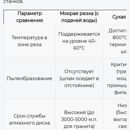
станков.
Параметр
Мокрая резка (с
Сухая 
сравнения
подачей воды)
Достигае
Поддерживается
Температура в
800°C,
на уровне 40-
зоне реза
термиче
60°C
шок
Критич
Отсутствует
(треб
Пылеобразование
(шлам оседает в
мощ
отстойнике)
промыш
фильт
Низк
Высокий (до
(быст
Срок службы
3000-5000 м.п.
выгор
алмазного диска
для гранита)
связ