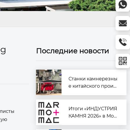
ng
Последние новости
Станки камнерезны
е китайского произ
водства
Итоги «ИНДУСТРИЯ
алисты
КАМНЯ 2026» в Мос
ную
кве: курс на автомат