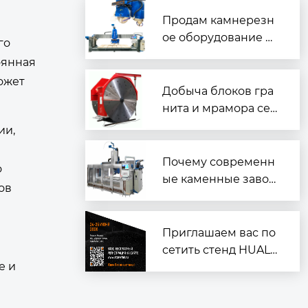
изацию и подготовк
а к Marmomac в Вер
Продам камнерезн
оне
ое оборудование —
го
надёжное и готовое
оянная
к работе
ожет
Добыча блоков гра
нита и мрамора сер
ии 2QYKZ
ии,
Почему современн
о
ые каменные завод
ов
ы ？
Приглашаем вас по
сетить стенд HUALO
е и
NG на выставке «Ин
дустрия камня 202
6» в Москве!