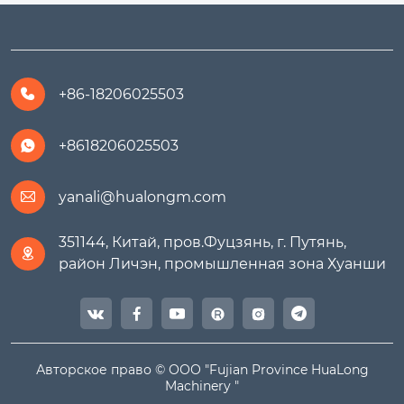
+86-18206025503

+8618206025503

yanali@hualongm.com

351144, Китай, пров.Фуцзянь, г. Путянь,

район Личэн, промышленная зона Хуанши




Авторское право © ООО "Fujian Province HuaLong
Machinery "