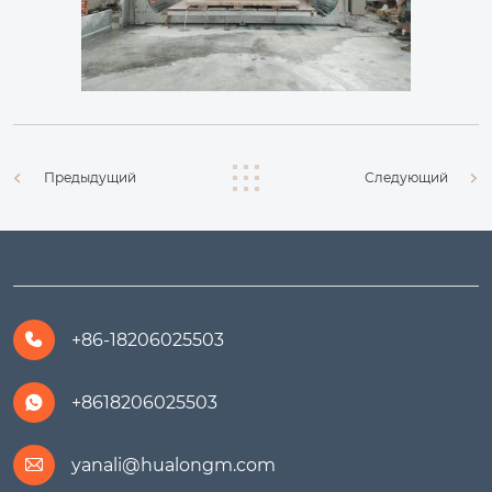
Предыдущий
Следующий
+86-18206025503

+8618206025503

yanali@hualongm.com
