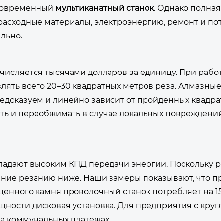
 современный
мультиканатный станок
. Однако полная
бя расходные материалы, электроэнергию, ремонт и по
льно.
числяется тысячами долларов за единицу. При рабо
влять всего 20–30 квадратных метров реза. Алмазны
предсказуем и линейно зависит от пройденных квадр
ть и переобжимать в случае локальных повреждений,
ладают высоким КПД передачи энергии. Поскольку р
ние резанию ниже. Наши замеры показывают, что п
енного камня проволочный станок потребляет на 1
щности дисковая установка. Для предприятия с кру
а коммунальных платежах.