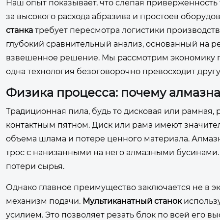
Наш опыт показывает, что слепая приверженность
за высокого расхода абразива и простоев оборудо
станка
требует пересмотра логистики производства
глубокий сравнительный анализ, основанный на р
взвешенное решение. Мы рассмотрим экономику пр
одна технология безоговорочно превосходит другу
Физика процесса: почему алмазна
Традиционная пила, будь то дисковая или рамная,
контактным пятном. Диск или рама имеют значите
объема шлама и потере ценного материала. Алмазн
трос с нанизанными на него алмазными бусинами. 
потери сырья.
Однако главное преимущество заключается не в эко
механизм подачи.
Мультиканатный станок
использу
усилием. Это позволяет резать блок по всей его в