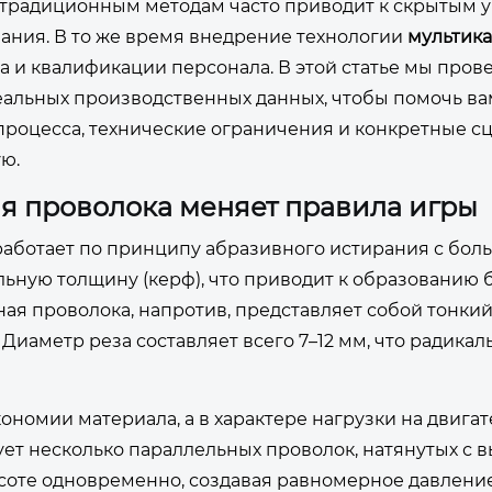
 традиционным методам часто приводит к скрытым у
вания. В то же время внедрение технологии
мультика
 и квалификации персонала. В этой статье мы пров
еальных производственных данных, чтобы помочь ва
оцесса, технические ограничения и конкретные сц
ю.
я проволока меняет правила игры
 работает по принципу абразивного истирания с бо
льную толщину (керф), что приводит к образованию
ая проволока, напротив, представляет собой тонкий
Диаметр реза составляет всего 7–12 мм, что радикал
номии материала, а в характере нагрузки на двигат
ет несколько параллельных проволок, натянутых с 
ысоте одновременно, создавая равномерное давление