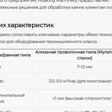
ного предприятия, Hualong Machinery предоставляет
лексные решения для обработки камня клиентам по
их характеристик
димо сопоставить ключевые параметры обеих техно
ели для оборудования промышленного класса.
Алмазная проволочная пила (Муль
я/рамная пила
станок)
м
7–12 мм
час
3.0–5.0 м²/час (для многокана
олнительной
±1 мм (высокая плоскостнос
и)