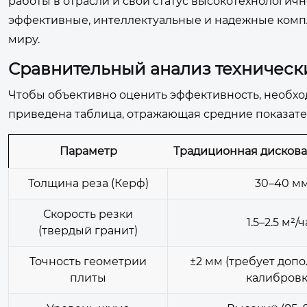
работы в отрасли и свой статус высокотехнологич
эффективные, интеллектуальные и надежные комп
миру.
Сравнительный анализ техническ
Чтобы объективно оценить эффективность, необхо
приведена таблица, отражающая средние показат
Параметр
Традиционная дискова
Толщина реза (Керф)
30–40 м
Скорость резки
1.5–2.5 м²/
(твердый гранит)
Точность геометрии
±2 мм (требует доп
плиты
калибровк