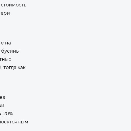
 стоимость
тери
те на
е бусины
атных
 тогда как
ез
ри
5–20%
глосуточным