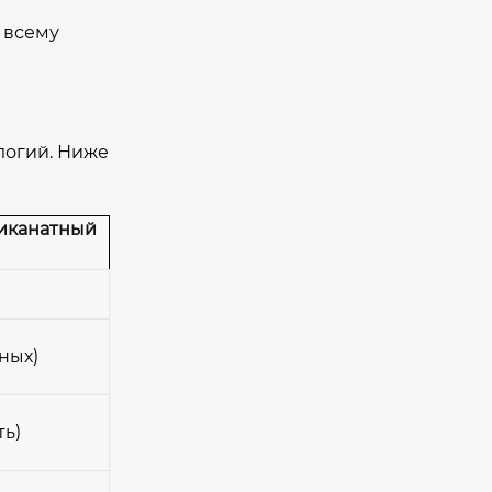
 всему
логий. Ниже
тиканатный
тных)
ть)