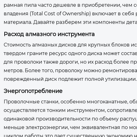
рамная пила часто дешевле в приобретении, чем
владения (Total Cost of Ownership) включает в се
материала. Давайте разберем эти компоненты дета
Расход алмазного инструмента
Стоимость алмазных дисков для крупных блоков ис
твердом граните ресурс одного диска может соста
для проволоки также дороги, но их расход более 
метров. Более того, проволоку можно ремонтирова
поврежденный диск подлежит полной утилизации.
Энергопотребление
Проволочные станки, особенно многоканатные, об
осуществляется тонким инструментом, сопротивле
одинаковой производительности по объему распущ
меньше электроэнергии, чем эквивалентная по мо
циклом работы это дает существенную экономию н