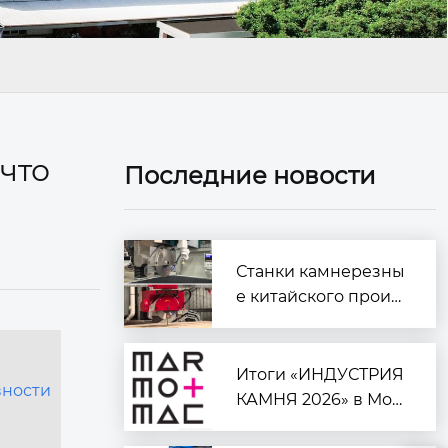
что
Последние новости
Станки камнерезны
е китайского произ
водства
Итоги «ИНДУСТРИЯ
вности
КАМНЯ 2026» в Мос
кве: курс на автомат