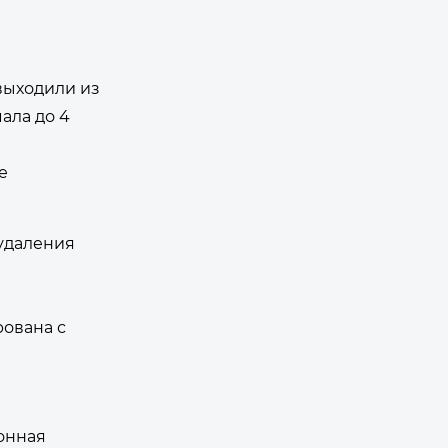
выходили из
ала до 4
е
удаления
рована с
онная