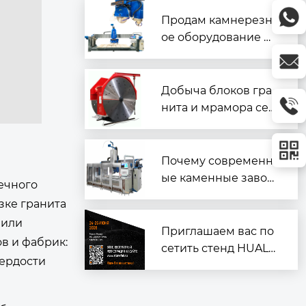
изацию и подготовк
а к Marmomac в Вер
Продам камнерезн
оне
ое оборудование —
надёжное и готовое
к работе
Добыча блоков гра
нита и мрамора сер
ии 2QYKZ
Почему современн
ые каменные завод
ечного
ы ？
зке гранита
 или
Приглашаем вас по
в и фабрик:
сетить стенд HUALO
вердости
NG на выставке «Ин
дустрия камня 202
6» в Москве!