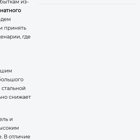
быткам из-
натного
едем
м принять
енарии, где
льшим
 большого
 стальной
ьно снижает
ель и
высоким
. В отличие