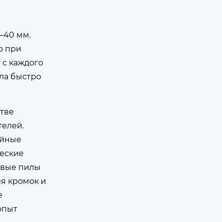
–40 мм.
о при
 с каждого
ла быстро
стве
телей.
уйные
ческие
овые пилы
я кромок и
е
опыт