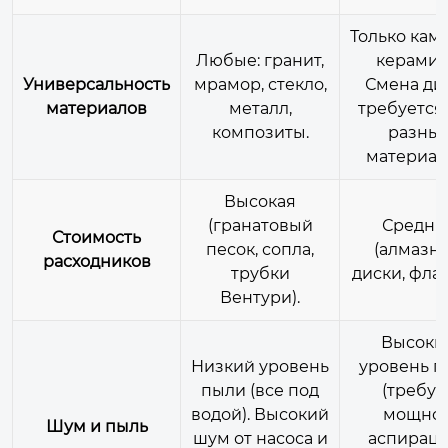
Только кам
Любые: гранит,
керамик
Универсальность
мрамор, стекло,
Смена ди
материалов
металл,
требуется
композиты.
разны
материал
Высокая
(гранатовый
Средня
Стоимость
песок, сопла,
(алмазн
расходников
трубки
диски, фла
Вентури).
Высоки
Низкий уровень
уровень п
пыли (все под
(требуе
водой). Высокий
мощно
Шум и пыль
шум от насоса и
аспираци