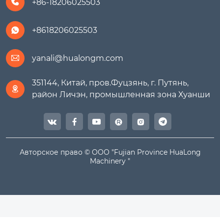
+86-18206025503

+8618206025503

yanali@hualongm.com

351144, Китай, пров.Фуцзянь, г. Путянь,

район Личэн, промышленная зона Хуанши




Авторское право © ООО "Fujian Province HuaLong
Machinery "