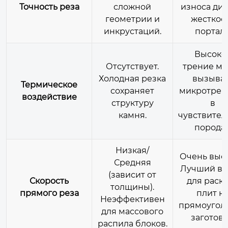
Точность реза
сложной
износа дис
геометрии и
жесткос
инкрустаций.
портала
Высоко
Отсутствует.
трение мо
Холодная резка
вызыва
Термическое
сохраняет
микротре
воздействие
структуру
в
камня.
чувствител
породах
Низкая/
Очень высо
Средняя
Лучший в
(зависит от
Скорость
для раск
толщины).
прямого реза
плит н
Неэффективен
прямоугол
для массового
заготовк
распила блоков.