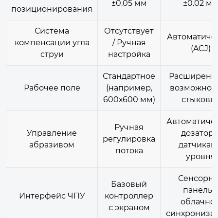
±0.05 мм
±0.02 м
позиционирования
Система
Отсутствует
Автоматиче
компенсации угла
/ Ручная
(ACJ)
струи
настройка
Стандартное
Расширенно
Рабочее поле
(например,
возможнос
600х600 мм)
стыковк
Автоматиче
Ручная
Управление
дозатор 
регулировка
абразивом
датчикам
потока
уровня
Сенсорна
Базовый
панель 
Интерфейс ЧПУ
контроллер
облачно
с экраном
синхрониза