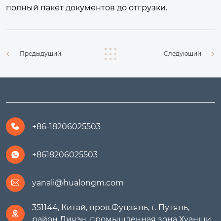
полный пакет документов до отгрузки.
Предыдущий
Следующий
+86-18206025503

+8618206025503

yanali@hualongm.com

351144, Китай, пров.Фуцзянь, г. Путянь,

район Личэн, промышленная зона Хуанши