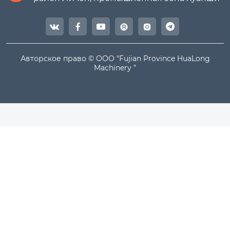




Авторское право © ООО "Fujian Province HuaLong
Machinery "