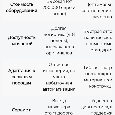
Высокая (от
Стоимость
(оптимальн
200 000 евро и
оборудования
соотношение ц
выше)
качество)
Долгая
Быстрая отгру
логистика (4-8
Доступность
наличие склад
недель),
запчастей
совместимос
высокая цена
стандартов
оригиналов
Отличная
Гибкая настро
Адаптация к
инженерия, но
под конкрет
сложным
часто
материал, rob
породам
избыточная
конструкци
автоматизация
Выезд
Удаленная
инженера
диагностика, в
Сервис и
стоит дорого,
поддержка