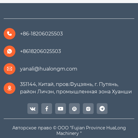
+86-18206025503

+8618206025503

yanali@hualongm.com

351144, Китай, пров.Фуцзянь, г. Путянь,

район Личэн, промышленная зона Хуанши




Авторское право © ООО "Fujian Province HuaLong
Machinery "