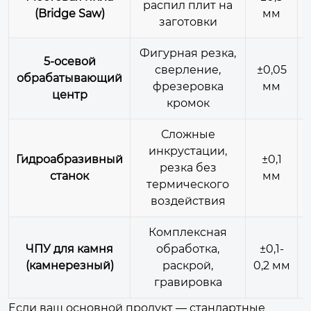
распил плит на
(Bridge Saw)
мм
заготовки
Фигурная резка,
5-осевой
сверление,
±0,05
обрабатывающий
фрезеровка
мм
центр
кромок
Сложные
инкрустации,
Гидроабразивный
±0,1
резка без
станок
мм
термического
воздействия
Комплексная
ЧПУ для камня
обработка,
±0,1-
(камнерезный)
раскрой,
0,2 мм
гравировка
Если ваш основной продукт — стандартные