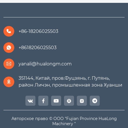
+86-18206025503

+8618206025503

yanali@hualongm.com

351144, Китай, пров.Фуцзянь, г. Путянь,

район Личэн, промышленная зона Хуанши




Авторское право © ООО "Fujian Province HuaLong
Machinery "