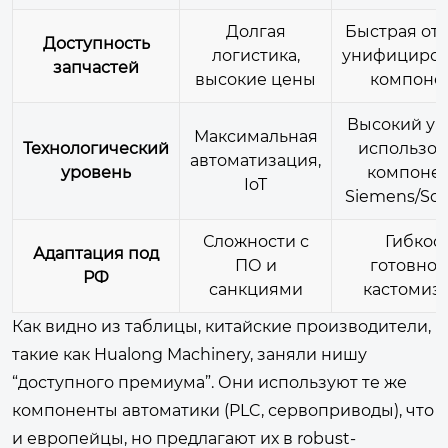
Долгая
Быстрая отп
Доступность
логистика,
унифициро
запчастей
высокие цены
компоне
Высокий ур
Максимальная
Технологический
использов
автоматизация,
уровень
компоне
IoT
Siemens/Sch
Сложности с
Гибкост
Адаптация под
ПО и
готовнос
РФ
санкциями
кастомиз
Как видно из таблицы, китайские производители,
такие как Hualong Machinery, заняли нишу
“доступного премиума”. Они используют те же
компоненты автоматики (PLC, сервоприводы), что
и европейцы, но предлагают их в robust-