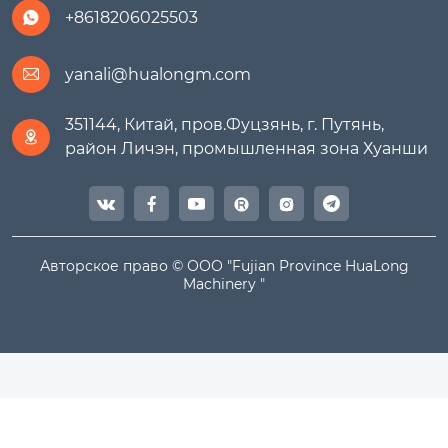
+8618206025503

yanali@hualongm.com

351144, Китай, пров.Фуцзянь, г. Путянь,

район Личэн, промышленная зона Хуанши




Авторское право © ООО "Fujian Province HuaLong
Machinery "