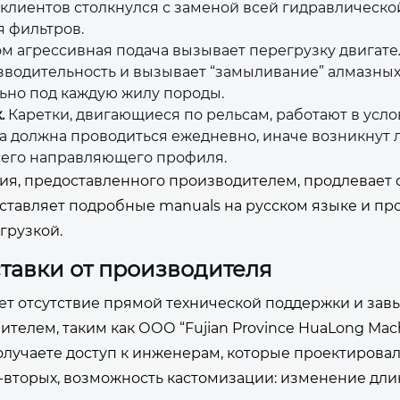
 клиентов столкнулся с заменой всей гидравлическ
я фильтров.
 агрессивная подача вызывает перегрузку двигате
водительность и вызывает “замыливание” алмазных
ьно под каждую жилу породы.
.
Каретки, двигающиеся по рельсам, работают в усло
а должна проводиться ежедневно, иначе возникнут 
сего направляющего профиля.
я, предоставленного производителем, продлевает 
оставляет подробные manuals на русском языке и пр
грузкой.
тавки от производителя
ает отсутствие прямой технической поддержки и за
телем, таким как ООО “Fujian Province HuaLong Machi
олучаете доступ к инженерам, которые проектирова
о-вторых, возможность кастомизации: изменение дл