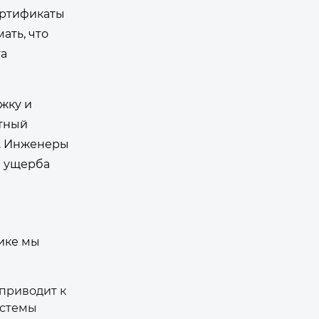
ертификаты
ать, что
та
жку и
ртный
ы. Инженеры
з ущерба
ике мы
приводит к
истемы