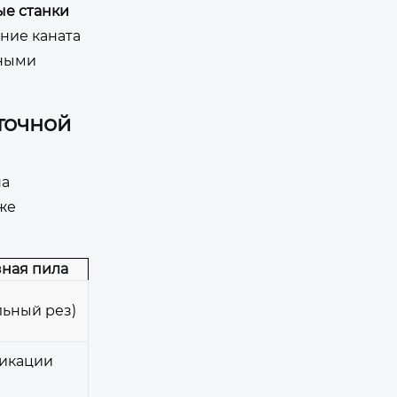
ые станки
ние каната
дными
точной
на
же
ная пила
льный рез)
фикации