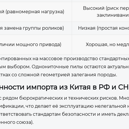
Высокий (риск пер
 (равномерная нагрузка)
заклинивани
я замена группы роликов)
Низкая (простая кон
аличии мощного привода)
Хорошая, но мед
ентированных на массовое производство стандартных
ым выбором. Однониточные пилы остаются актуаль
тках со сложной геометрией залегания породы.
нности импорта из Китая в РФ и СН
рядом бюрократических и технических рисков. Мн
фикации, что делает её эксплуатацию нелегальной 
тветствовать стандартам безопасности и иметь дек
нного союза).