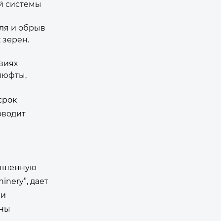
ой системы
ля и обрыв
 зерен.
виях
люфты,
срок
оводит
вышенную
nery”, дает
ли
ины