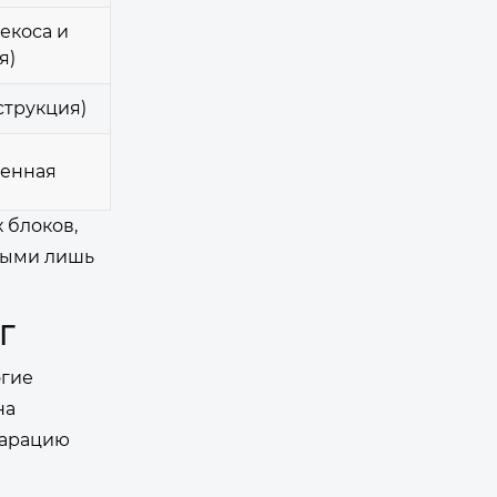
екоса и
я)
струкция)
ленная
 блоков,
ными лишь
Г
огие
на
ларацию