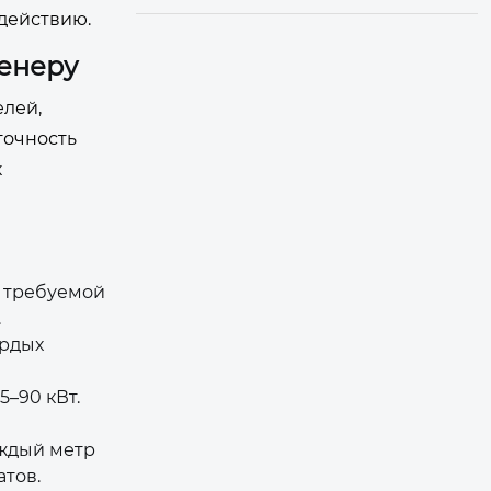
действию.
женеру
лей,
точность
к
т требуемой
.
ердых
5–90 кВт.
аждый метр
атов.