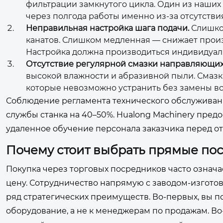
фильтрации замкнутого цикла. Один из наших
через полгода работы именно из-за отсутстви
Неправильная настройка шага подачи.
Слишком
канатов. Слишком медленная — снижает произ
Настройка должна производиться индивидуал
Отсутствие регулярной смазки направляющих
высокой влажности и абразивной пыли. Смазк
которые невозможно устранить без замены в
Соблюдение регламента технического обслуживани
службы станка на 40–50%. Hualong Machinery пред
удаленное обучение персонала заказчика перед от
Почему стоит выбрать прямые пос
Покупка через торговых посредников часто означ
цену. Сотрудничество напрямую с заводом-изготови
ряд стратегических преимуществ. Во-первых, вы п
оборудование, а не к менеджерам по продажам. В