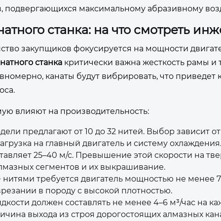
лов, подвергающихся максимальному абразивному воз
атного станка: на что смотреть ин
тво закупщиков фокусируется на мощности двигате
натного станка
критически важна жесткость рамы и 
вномерно, канаты будут вибрировать, что приведет 
оса.
ую влияют на производительность:
ели предлагают от 10 до 32 нитей. Выбор зависит о
грузка на главный двигатель и систему охлаждения
авляет 25–40 м/с. Превышение этой скорости на тв
алмазных сегментов и их выкрашивание.
+ нитями требуется двигатель мощностью не менее 7
врезании в породу с высокой плотностью.
ости должен составлять не менее 4–6 м³/час на к
ичина выхода из строя дорогостоящих алмазных кан