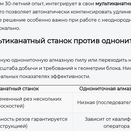
м 30-летний опыт, интегрирует в свои
мультиканатн
то позволяет автоматически компенсировать удлине
кое решение особенно важно при работе с неодноро
окально.
ьтиканатный станок против однони
нную однониточную алмазную пилу или переходить 
асштаба добычи и требований к геометрии блока. Ни
еальных показателях эффективности.
анатный станок
Однониточная алмаз
еменный рез нескольких
Низкая (последовате
оскостей)
ность резов гарантируется
Зависит от квали
струкцией)
оператора