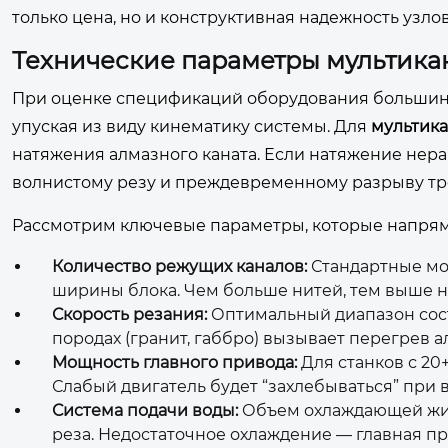
только цена, но и конструктивная надежность уз
Технические параметры мультикан
При оценке спецификаций оборудования большинс
упуская из виду кинематику системы. Для
мультика
натяжения алмазного каната. Если натяжение нера
волнистому резу и преждевременному разрыву тр
Рассмотрим ключевые параметры, которые напрям
Количество режущих каналов:
Стандартные мод
ширины блока. Чем больше нитей, тем выше на
Скорость резания:
Оптимальный диапазон сост
породах (гранит, габбро) вызывает перегрев 
Мощность главного привода:
Для станков с 20
Слабый двигатель будет “захлебываться” при 
Система подачи воды:
Объем охлаждающей жидк
реза. Недостаточное охлаждение — главная пр