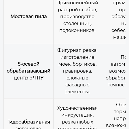
Прямолинейный
прямог
раскрой слэбов,
про
Мостовая пила
производство
обслуж
столешниц,
ни
подоконников.
себест
машин
Фигурная резка,
изготовление
По
5-осевой
моек, бортиков,
автома
обрабатывающий
гравировка,
возможн
центр с ЧПУ
сложные
обработк
фасадные
точность 
элементы.
Отсу
Художественная
терми
инкрустация,
напря
Гидроабразивная
резка любых
возможно
установка
материалов без