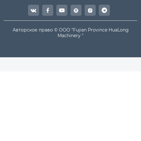




Авторское право © ООО "Fujian Province HuaLong
Machinery "