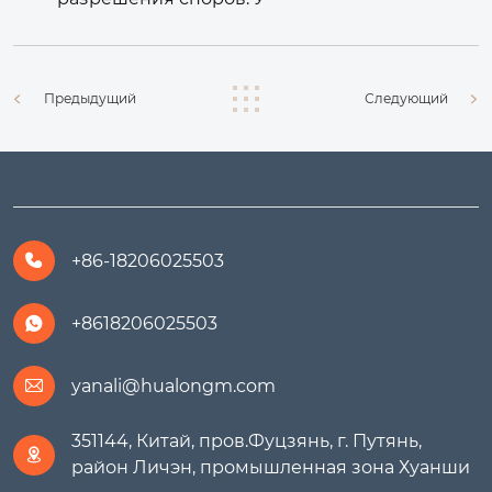
Предыдущий
Следующий
+86-18206025503

+8618206025503

yanali@hualongm.com

351144, Китай, пров.Фуцзянь, г. Путянь,

район Личэн, промышленная зона Хуанши