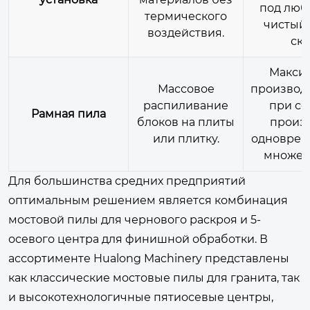
под люб
термического
чистый 
воздействия.
ско
Макси
Массовое
производ
распиливание
при с
Рамная пила
блоков на плиты
произв
или плитку.
одноврем
множест
Для большинства средних предприятий
оптимальным решением является комбинация
мостовой пилы для чернового раскроя и 5-
осевого центра для финишной обработки. В
ассортименте Hualong Machinery представлены
как классические мостовые пилы для гранита, так
и высокотехнологичные пятиосевые центры,