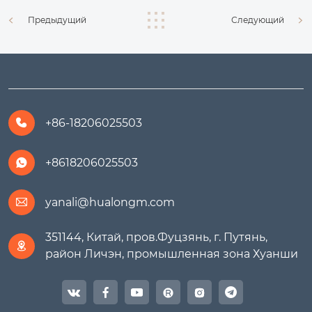
Предыдущий
Следующий
+86-18206025503

+8618206025503

yanali@hualongm.com

351144, Китай, пров.Фуцзянь, г. Путянь,

район Личэн, промышленная зона Хуанши



