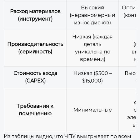
Высокий
Оптим
Расход материалов
(неравномерный
(конт
(инструмент)
износ дисков)
Низкая (каждая
Производительность
деталь
(п
(серийность)
уникальна по
вы
времени)
ид
Стоимость входа
Низкая ($500 –
Высок
(CAPEX)
$15,000)
$
Т
ф
Требования к
Минимальные
ст
помещению
элек
во
Из таблицы видно, что ЧПУ выигрывает по всем