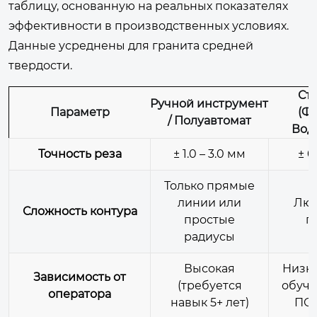
таблицу, основанную на реальных показателях
эффективности в производственных условиях.
Данные усреднены для гранита средней
твердости.
Ст
Ручной инструмент
Параметр
(Ф
/ Полуавтомат
Вод
Точность реза
± 1.0 – 3.0 мм
± 0
Только прямые
линии или
Люб
Сложность контура
простые
г
радиусы
Высокая
Низка
Зависимость от
(требуется
обуче
оператора
навык 5+ лет)
ПО 