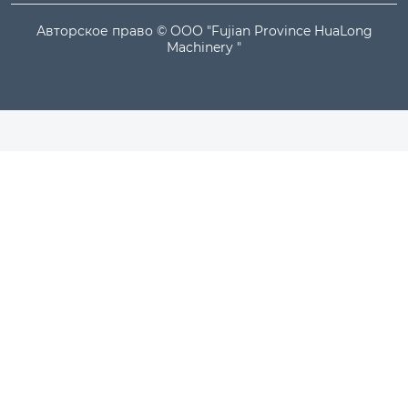
Авторское право © ООО "Fujian Province HuaLong
Machinery "