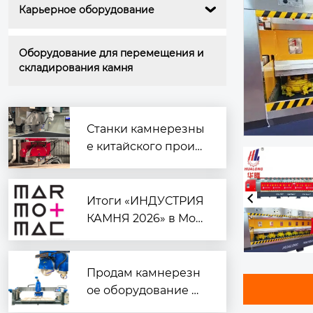
Карьерное оборудование

Оборудование для перемещения и 
складирования камня
Станки камнерезны
е китайского произ
водства
Итоги «ИНДУСТРИЯ
КАМНЯ 2026» в Мос
кве: курс на автомат
изацию и подготовк
а к Marmomac в Вер
Продам камнерезн
оне
ое оборудование —
надёжное и готовое