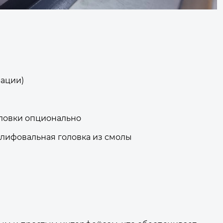
рации)
головки опционально
шлифовальная головка из смолы