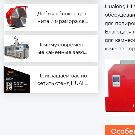
к работе
Hualong HL
Добыча блоков гра
оборудован
нита и мрамора сер
для полиро
ии 2QYKZ
Благодаря 
для камнео
Почему современн
качество п
ые каменные завод
ы ？
Приглашаем вас по
сетить стенд HUALO
NG на выставке «Ин
дустрия камня 202
6» в Москве!
Особен