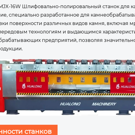
MJX-16W Шлифовально-полировальный станок для ка
ие, специально разработанное для камнеобрабат
вки поверхности различных видов камня, включая мр
передовым технологиям и выдающимся характеристи
брабатывающих предприятий, позволяя значительн
родукции.
ности станков