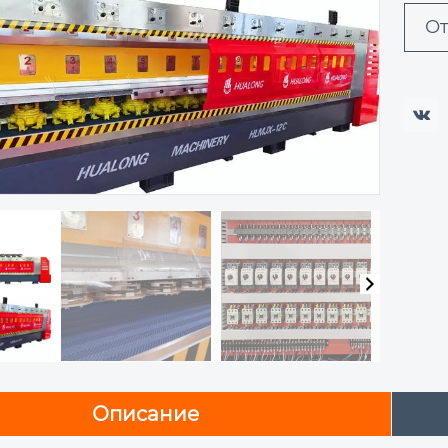
От

Описание