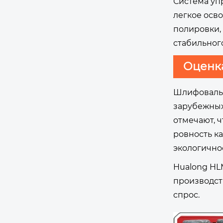
Система уп
легкое осв
полировки,
стабильног
Оценк
Шлифовальн
зарубежных
отмечают, 
ровность к
экологично
Hualong HL
производст
спрос.