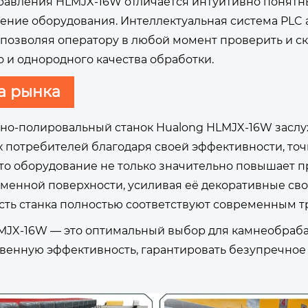
равления HLMJX-16W отличается интуитивно понятн
оение оборудования. Интеллектуальная система PLC
 позволяя оператору в любой момент проверить и с
о и однородного качества обработки.
а рынка
о-полировальный станок Hualong HLMJX-16W заслуж
 потребителей благодаря своей эффективности, точ
что оборудование не только значительно повышает п
аменной поверхности, усиливая её декоративные сво
сть станка полностью соответствуют современным 
MJX-16W — это оптимальный выбор для камнеобраб
венную эффективность, гарантировать безупречное