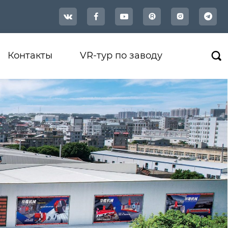




Контакты
VR-тур по заводу
