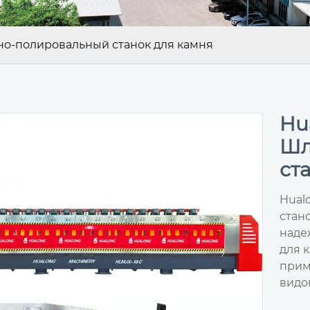
о-полировальный станок для камня
Hu
Шл
ст
Hual
стан
наде
для 
прим
видов