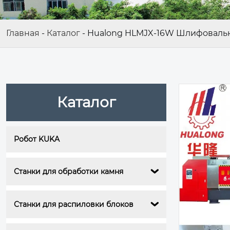
Главная
-
Каталог
-
Hualong HLMJX-16W Шлифовальн
Каталог
Робот KUKA
Станки для обработки камня

Станки для распиловки блоков
