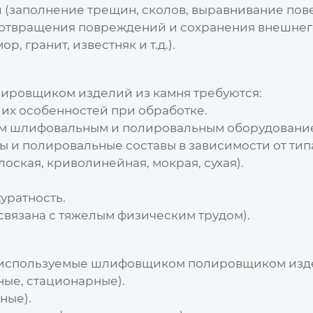
 (заполнение трещин, сколов, выравнивание пове
отвращения повреждений и сохранения внешнего
, гранит, известняк и т.д.).
ировщиком изделий из камня
требуются:
 их особенностей при обработке.
им шлифовальным и полировальным оборудовани
и полировальные составы в зависимости от типа
оская, криволинейная, мокрая, сухая).
куратность.
связана с тяжелым физическим трудом).
 используемые
шлифовщиком полировщиком изде
ные, стационарные).
ные).