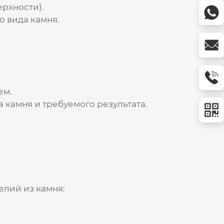
рхности).
 вида камня.
ем.
 камня и требуемого результата.
лий из камня
: