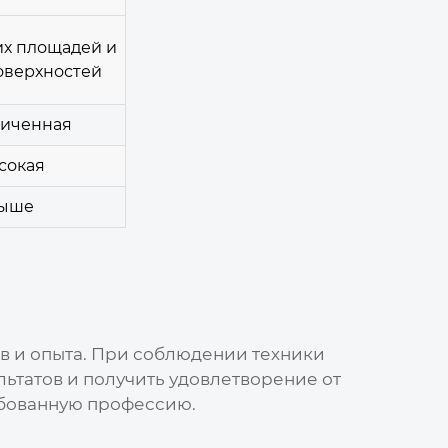
х площадей и
оверхностей
иченная
сокая
ыше
в и опыта. При соблюдении техники
ьтатов и получить удовлетворение от
ребованную профессию.