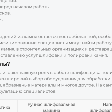
ещении.
перед началом работы.
сков.
и.
делий из камня
остается востребованной, особен
ифицированные специалисты могут найти работу
 камня, в строительных организациях и реставра
оставлению услуг шлифовки и полировки камня.
алы?
 играют важную роль в работе
шлифовщика поли
ен широкий выбор оборудования для обработки 
, абразивные материалы и многое другое. На с
нсультацию специалистов.
Ручная шлифовальная
Нап
стика
машина
шлифовал