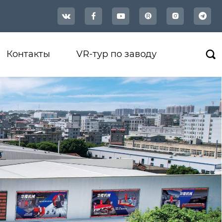




Контакты
VR-тур по заводу
