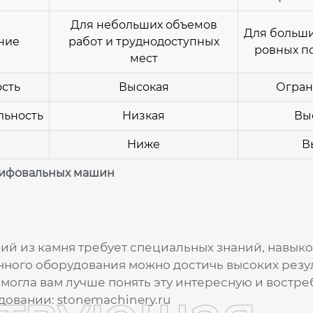
Для небольших объемов
Для больши
ние
работ и труднодоступных
ровных п
мест
сть
Высокая
Огран
льность
Низкая
Вы
Ниже
В
ифовальных машин
ий из камня
требует специальных знаний, навыко
нного оборудования можно достичь высоких резул
 помогла вам лучше понять эту интересную и вост
довании:
stonemachinery.ru