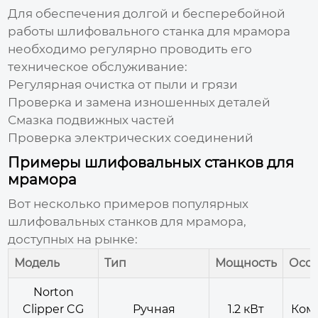
Для обеспечения долгой и бесперебойной
работы
шлифовального станка для мрамора
необходимо регулярно проводить его
техническое обслуживание:
Регулярная очистка от пыли и грязи
Проверка и замена изношенных деталей
Смазка подвижных частей
Проверка электрических соединений
Примеры шлифовальных станков для
мрамора
Вот несколько примеров популярных
шлифовальных станков для мрамора
,
доступных на рынке:
Модель
Тип
Мощность
Осо
Norton
Clipper CG
Ручная
1.2 кВт
Комп