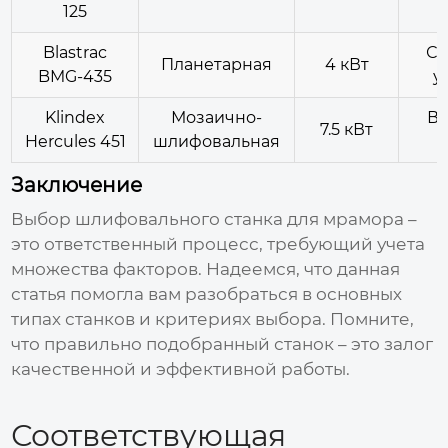
125
Blastrac
Ср
Планетарная
4 кВт
BMG-435
у
Klindex
Мозаично-
Вы
7.5 кВт
Hercules 451
шлифовальная
Заключение
Выбор
шлифовального станка для мрамора
–
это ответственный процесс, требующий учета
множества факторов. Надеемся, что данная
статья помогла вам разобраться в основных
типах станков и критериях выбора. Помните,
что правильно подобранный станок – это залог
качественной и эффективной работы.
Соответствующая