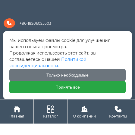

+86-18206025503

+8618206025503
Мы используем файлы cookie для улучшения
вашего опыта просмотра.
Продолжая использовать этот сайт, вы

yanali@hualongm.com
соглашаетесь с нашей
Политикой
конфиденциальности.
351144, Китай, пров.Фуцзянь, г. Путянь, район Личэн,

промышленная зона Хуанши
Только необходимые
Принять все




Авторское право © ООО "Fujian Province HuaLong




Machinery "
Главная
Каталог
О компании
Контакты