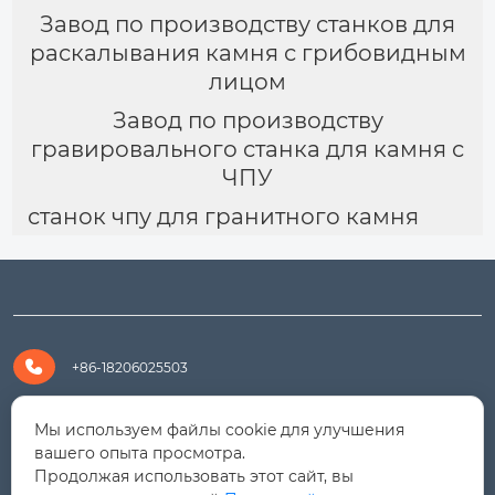
Завод по производству станков для
раскалывания камня с грибовидным
лицом
Завод по производству
гравировального станка для камня с
ЧПУ
станок чпу для гранитного камня

+86-18206025503

+8618206025503
Мы используем файлы cookie для улучшения
вашего опыта просмотра.
Продолжая использовать этот сайт, вы

yanali@hualongm.com