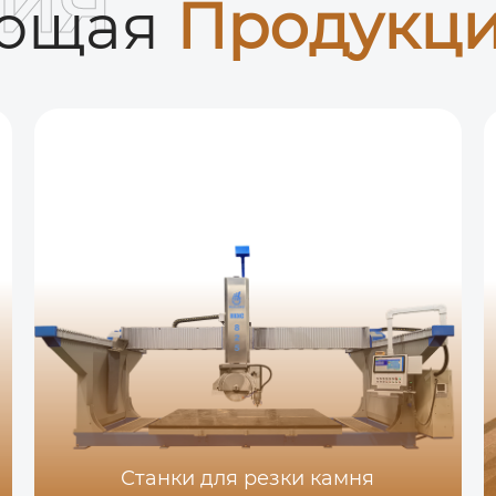
ия
ующая
Продукц
Станки для резки камня