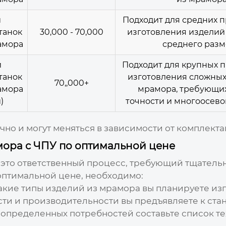
й
Подходит для средних п
танок
30,000 - 70,000
изготовления изделий
амора
среднего разм
й
Подходит для крупных п
танок
изготовления сложных
70,,000+
амора
мрамора, требующи
)
точности и многоосево
о и могут меняться в зависимости от комплекта
мора с ЧПУ по оптимальной цене
 это ответственный процесс, требующий тщатель
оптимальной цене, необходимо:
кие типы изделий из мрамора вы планируете изг
сти и производительности вы предъявляете к стан
 определенных потребностей составьте список те