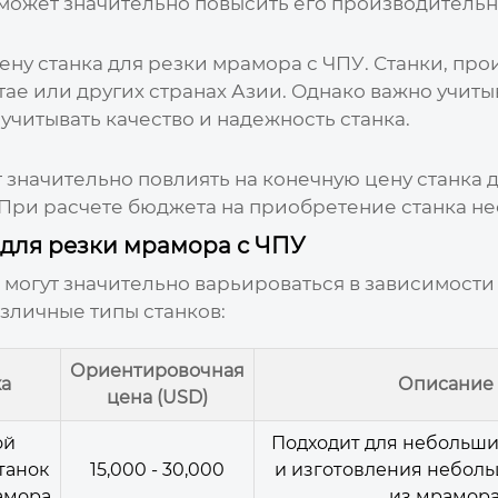
 может значительно повысить его производительн
цену
станка для резки мрамора с ЧПУ
. Станки, пр
ае или других странах Азии. Однако важно учитыва
читывать качество и надежность станка.
 значительно повлиять на конечную цену
станка 
 При расчете бюджета на приобретение станка не
для резки мрамора с ЧПУ
могут значительно варьироваться в зависимост
зличные типы станков:
Ориентировочная
ка
Описание
цена (USD)
ой
Подходит для небольши
танок
15,000 - 30,000
и изготовления небол
амора
из мрамора