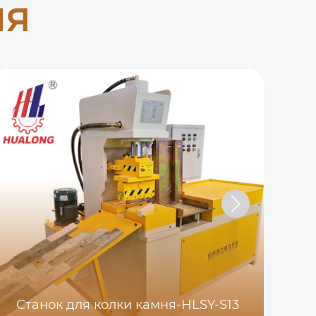
ия
Мн
Станок для колки камня-HLSY-S13