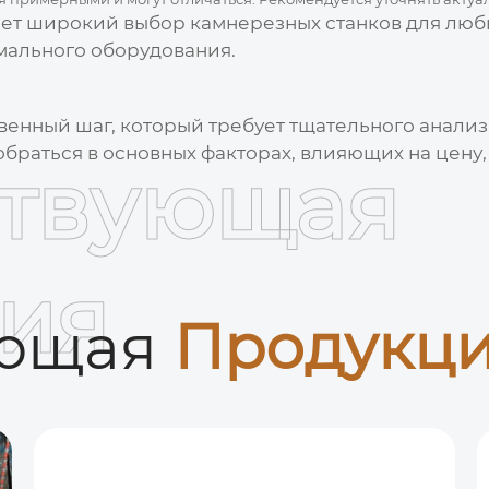
ет широкий выбор
камнерезных станков
для любы
мального оборудования.
твенный шаг, который требует тщательного анали
зобраться в основных факторах, влияющих на
цену
ствующая
ия
ующая
Продукц