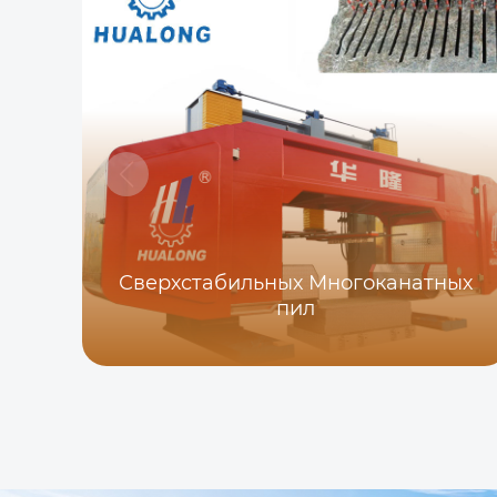
Сверхстабильных Многоканатных
пил