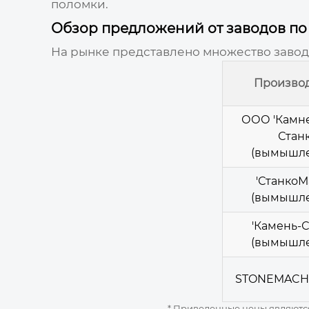
поломки.
Обзор предложений от заводов по
На рынке представлено множество заво
Произво
ООО 'Камн
Станк
(вымышл
'СтанкоМ
(вымышл
'Камень-С
(вымышл
STONEMACH
* Приведенные
цены
являются