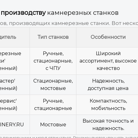
 производству
камнерезных станков
дов, производящих
камнерезные станки
. Вот нес
дитель
Тип станков
Особенности
ерезные
Ручные,
Широкий
и'
стационарные,
ассортимент, высокое
енный)
с ЧПУ
качество
астер'
Стационарные,
Надежность,
енный)
мостовые
доступная
цена
ервис'
Ручные,
Компактность,
енный)
стационарные
мобильность
Высокая точность и
INERY.RU
Мостовые
надежность.
 примерными и могут отличаться. Рекомендуется уточнять акту