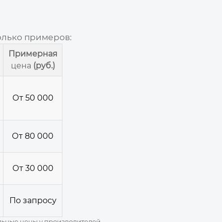
колько примеров:
Примерная
цена
(руб.)
От 50 000
От 80 000
От 30 000
По запросу
альные
цены
у производителей.