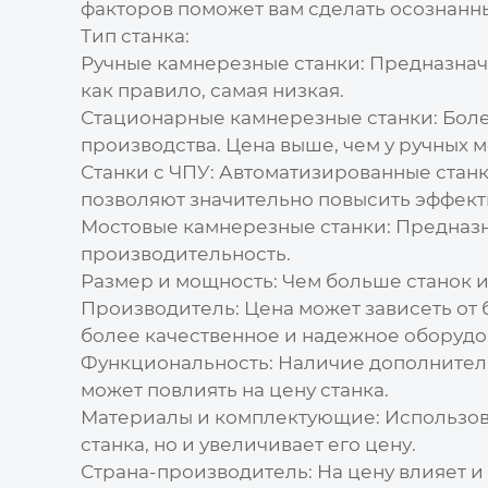
факторов поможет вам сделать осознанн
Тип станка:
Ручные камнерезные станки:
Предназначе
как правило, самая низкая.
Стационарные камнерезные станки:
Боле
производства.
Цена
выше, чем у ручных 
Станки с ЧПУ:
Автоматизированные станк
позволяют значительно повысить эффект
Мостовые камнерезные станки:
Предназна
производительность.
Размер и мощность:
Чем больше станок и
Производитель:
Цена
может зависеть от 
более качественное и надежное оборудо
Функциональность:
Наличие дополнительн
может повлиять на
цену
станка.
Материалы и комплектующие:
Использов
станка, но и увеличивает его
цену
.
Страна-производитель:
На
цену
влияет и 