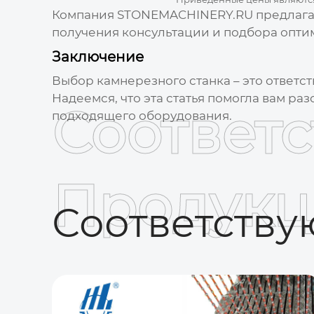
Компания
STONEMACHINERY.RU
предлага
получения консультации и подбора опти
Заключение
Выбор
камнерезного станка
– это ответс
Надеемся, что эта статья помогла вам ра
Соответ
подходящего оборудования.
Продукц
Соответств