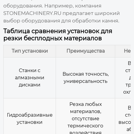
оборудования. Например, компания
STONEMACHINERY.RU
предлагает широкий
выбор оборудования для обработки камня.
Таблица сравнения установок для
резки бесплодных материалов
Тип установки
Преимущества
Нед
Вы
Станки с
ст
Высокая точность,
алмазными
д
универсальность
дисками
тр
охл
Резка любых
Вы
материалов,
Гидроабразивные
сто
отсутствие
установки
высок
термического
аб
воздействия