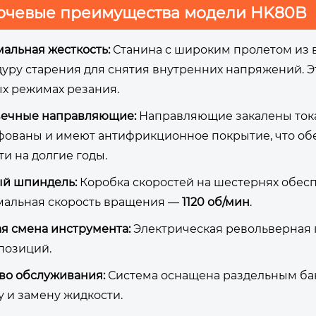
ючевые преимущества модели HK80B
альная жесткость:
Станина с широким пролетом из 
уру старения для снятия внутренних напряжений. Э
х режимах резания.
вечные направляющие:
Направляющие закалены тока
ованы и имеют антифрикционное покрытие, что обе
ти на долгие годы.
й шпиндель:
Коробка скоростей на шестернях обес
альная скорость вращения —
1120 об/мин
.
я смена инструмента:
Электрическая револьверная 
позиций.
во обслуживания:
Система оснащена раздельным бак
у и замену жидкости.