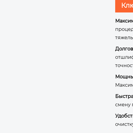
Кл
Максим
процед
тяжелы
Долго
отшлиф
точнос
Мощны
Максим
Быстра
смену 
Удобст
очистк