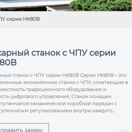
ЧПУ серии HK80B
карный станок с ЧПУ серии
80B
рный станок с ЧПУ серии HK80B Серия HK80B – это
еменные экономичные станки с ЧПУ, сочетающие в
 жесткость традиционного оборудования и
ость цифрового управления. Станок оснащен
ступенчатой механической коробкой передач с
тупенчатым регулированием внутри каждого...
править заявку