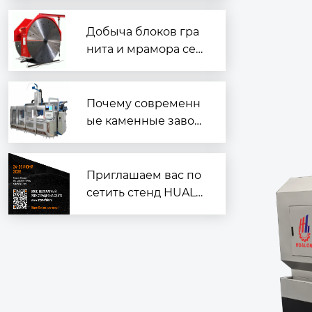
к работе
Добыча блоков гра
нита и мрамора сер
ии 2QYKZ
Почему современн
ые каменные завод
ы ？
Приглашаем вас по
сетить стенд HUALO
NG на выставке «Ин
дустрия камня 202
6» в Москве!