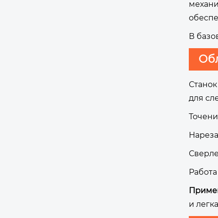
механи
обеспе
В базо
Об
Станок
для сл
Точени
Нареза
Сверле
Работа
Примен
и легк