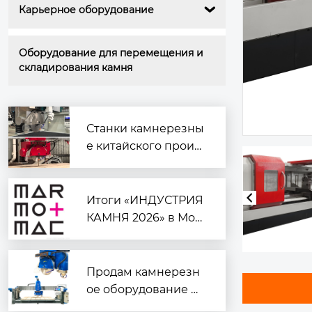
Карьерное оборудование

Оборудование для перемещения и 
складирования камня
Станки камнерезны
е китайского произ
водства
Итоги «ИНДУСТРИЯ
КАМНЯ 2026» в Мос
кве: курс на автомат
изацию и подготовк
а к Marmomac в Вер
Продам камнерезн
оне
ое оборудование —
надёжное и готовое