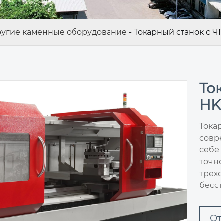
угие каменные оборудование
-
Токарный станок с 
То
HK
Тока
совр
себе
точн
трех
бесс
От