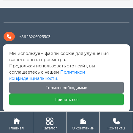

+86-18206025503

+8618206025503
Мы используем файлы cookie для улучшения
вашего опыта просмотра.
Продолжая использовать этот сайт, вы

yanali@hualongm.com
соглашаетесь с нашей
Политикой
конфиденциальности.
351144, Китай, пров.Фуцзянь, г. Путянь, район Личэн,

промышленная зона Хуанши
Только необходимые
Принять все




Авторское право © ООО "Fujian Province HuaLong




Machinery "
Главная
Каталог
О компании
Контакты