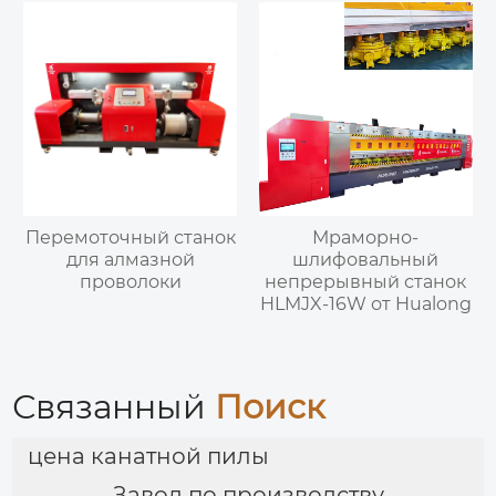
Перемоточный станок
Мраморно-
для алмазной
шлифовальный
проволоки
непрерывный станок
HLMJX-16W от Hualong
Связанный
Поиск
цена канатной пилы
Завод по производству