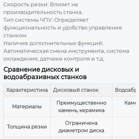
Скорость резки:
Влияет на
производительность станка.
Тип системы ЧПУ:
Определяет
функциональность и удобство управления
станком.
Наличие дополнительных функций:
Автоматическая смена инструмента, система
охлаждения, датчики контроля и т.д.
Сравнение дисковых и
водоабразивных станков
Характеристика
Дисковый станок
Водоабр
Преимущественно
Камен
Материалы
камень, керамика
Ограничена
Толщина резки
диаметром диска