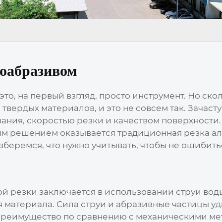
роабразивом
 это, на первый взгляд, просто инструмент. Но ско
 твердых материалов, и это не совсем так. Зачаст
ния, скоростью резки и качеством поверхности.
ным решением оказывается традиционная резка а
беремся, что нужно учитывать, чтобы не ошибит
ой резки
заключается в использовании струи во
я материала. Сила струи и абразивные частицы у
е преимущество по сравнению с механическими ме