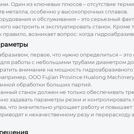
. Один из ключевых плюсов – отсутствие термиче
в металла, особенно у высокопрочных сплавов.
борудования и обслуживания – это серьезный факт
го настроить и эксплуатировать станок. Кроме 
ак правило, возникает вопрос: когда
гидроабразив
араметры
оабразивом
, первое, что нужно определиться – это
для работы с небольшими трубами диаметром до 50
братить внимание на мощность гидроабразивного 
апример, ООО Fujian Province Hualong Machiner
ванной обработки больших партий.
анный станок должен не только обеспечивать тр
чно задавать параметры резки и контролировать
а, что значительно упрощает работу и повышает
риводят к некачественному резу и перерасходу а
 решения