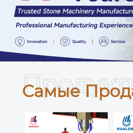
Самые П
Продукт
Самые Прод