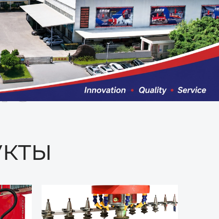
ые
кты