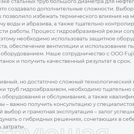
зке стальных труб большого диаметра для нефте
 что создавало дополнительные сложности. Выбо
 позволило избежать термического влияния на ма
у воды и абразива, а также тщательно контролир
сти работы. Процесс гидроабразивной резки со
поэтому необходимо использовать защитное обору
ста, обеспечение вентиляции и использование п
 оборудованием. Наше сотрудничество с ООО Fuji
анок и получить качественный результат в срок.
тивный, но достаточно сложный технологический
зки труб гидроабразивом
, необходимо тщательно 
ть оборудования и обслуживания, а также квалифи
ны – важно получить консультацию у специалисто
 выбор и грамотная эксплуатация – залог успеш
подумать о гибридных решениях, сочетающих в се
 затраты.