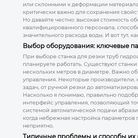
или склонными к деформации материалами
критически важно для сохранения свойст
Но давайте честно: высокая стоимость о
квалифицированного персонала, способно
значительного расхода воды. И вот тут, к
Выбор оборудования: ключевые п
При выборе
станка для резки труб гидр
планируете работать. Существуют станки 
нескольких метров в диаметре. Важно о
управления. Некоторые производители, н
задач, от ручной резки до автоматизиро
Насколько я понимаю, правильно подобр
интерфейс управления, позволяющий то
системой автоматической подачи абразив
когда небрежная настройка параметров п
неприятно.
Типичные проблемы и способы их