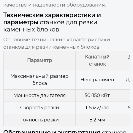
качестве и надежности оборудования.
Технические характеристики и
параметры
станков для резки
каменных блоков
Основные технические характеристики
станков для резки каменных блоков
:
Канатный
Д
Параметр
станок
Максимальный размер
Неограничен
До
блока
Мощность двигателя
50-150 кВт
1
Скорость резки
1-5 м2/час
5-
Точность резки
± 2 мм
Обслуживание и эксплуатация
станков