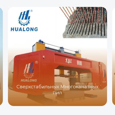
Сверхстабильных Многоканатных
пил