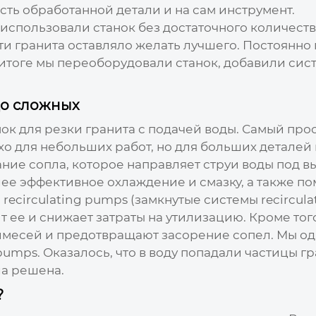
ть обработанной детали и на сам инструмент.
 использовали станок без достаточного количеств
сти гранита оставляло желать лучшего. Постоянно
 итоге мы переоборудовали станок, добавили си
до сложных
нок для резки гранита с подачей воды
. Самый про
хо для небольших работ, но для больших деталей
ние сопла, которое направляет струи воды под 
ее эффективное охлаждение и смазку, а также по
ecirculating pumps (замкнутые системы recircul
т ее и снижает затраты на утилизацию. Кроме тог
имесей и предотвращают засорение сопел. Мы од
 pumps. Оказалось, что в воду попадали частицы 
а решена.
?