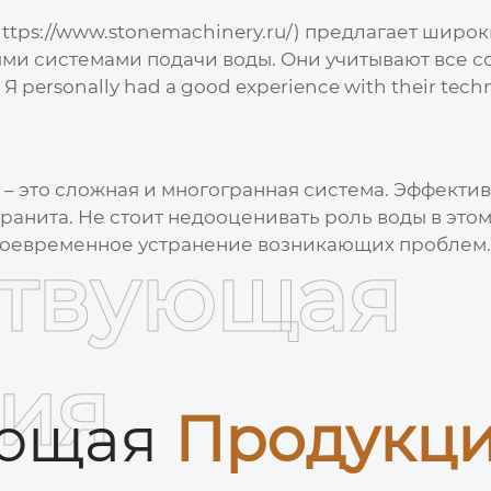
https://www.stonemachinery.ru/) предлагает шир
ными системами подачи воды. Они учитывают все
personally had a good experience with their techn
– это сложная и многогранная система. Эффективн
ранита. Не стоит недооценивать роль воды в эт
воевременное устранение возникающих проблем. Э
ствующая
ия
ующая
Продукц