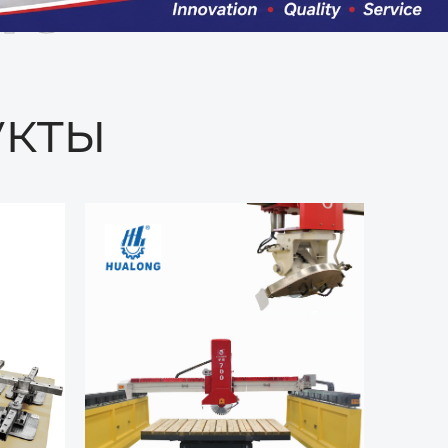
ые
кты