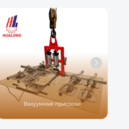
Hu
Вакуумные присоски
шл