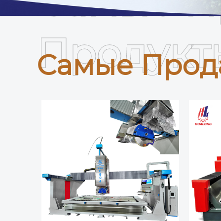
Самые П
Продукт
Самые Прод