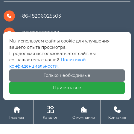
+86-18206025503

+8618206025503

Мы используем файлы cookie для улучшения
вашего опыта просмотра.
yanali@hualongm.com

Продолжая использовать этот сайт, вы
соглашаетесь с нашей
Политикой
351144, Китай, пров.Фуцзянь, г. Путянь,
конфиденциальности.

район Личэн, промышленная зона Хуанши
Только необходимые
Принять все




Авторское право © ООО "Fujian Province HuaLong




Machinery "
Главная
Каталог
О компании
Контакты