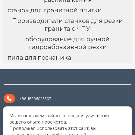
станок для гранитной плитки
Производители станков для резки
гранита с ЧПУ
оборудование для ручной
гидроабразивной резки
пила для песчаника

+86-18206025503

+8618206025503
Мы используем файлы cookie для улучшения
вашего опыта просмотра.
Продолжая использовать этот сайт, вы

yanali@hualongm.com
соглашаетесь с нашей
Политикой