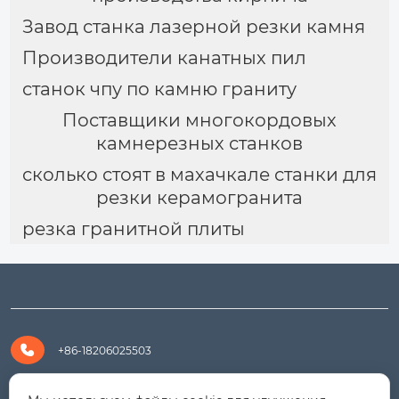
Завод станка лазерной резки камня
Производители канатных пил
станок чпу по камню граниту
Поставщики многокордовых
камнерезных станков
сколько стоят в махачкале станки для
резки керамогранита
резка гранитной плиты

+86-18206025503

+8618206025503