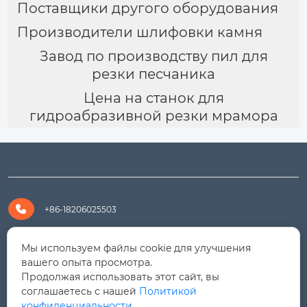
Поставщики другого оборудования
Производители шлифовки камня
Завод по производству пил для
резки песчаника
Цена на станок для
гидроабразивной резки мрамора

+86-18206025503

+8618206025503
Мы используем файлы cookie для улучшения
вашего опыта просмотра.
Продолжая использовать этот сайт, вы

yanali@hualongm.com
соглашаетесь с нашей
Политикой
конфиденциальности.