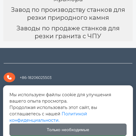
Завод по производству станков для
резки природного камня
Заводы по продаже станков для
резки гранита с ЧПУ

+86-18206025503

+8618206025503
Мы используем файлы cookie для улучшения
вашего опыта просмотра.
Продолжая использовать этот сайт, вы

yanali@hualongm.com
соглашаетесь с нашей
Политикой
конфиденциальности.
351144, Китай, пров.Фуцзянь, г. Путянь, район Личэн,

промышленная зона Хуанши
Только необходимые