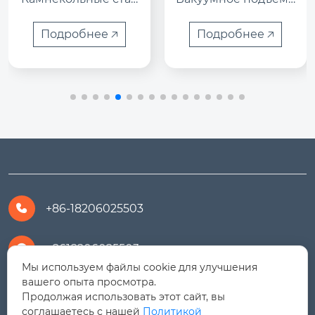
ки

ое оборудование

Камнекольные стан
Модель HLSL-1000
Подробнее 🡥
Подробнее 🡥
ки серии HLSY-C с з
 — это вакуумный п
акрытой H-образно
одъемник, использу
й рамой — это совр
емый в соста...
еменно...
+86-18206025503

+8618206025503

Мы используем файлы cookie для улучшения
вашего опыта просмотра.
yanali@hualongm.com

Продолжая использовать этот сайт, вы
соглашаетесь с нашей
Политикой