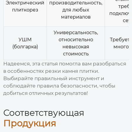
Электрический
производительность,
треб
плиткорез
для любых
подключ
материалов
сет
Универсальность,
УШМ
относительно
Требует 
(болгарка)
невысокая
много 
стоимость
Надеемся, эта статья помогла вам разобраться
в особенностях
резки камня плитки
.
Выбирайте правильный инструмент и
соблюдайте правила безопасности, чтобы
добиться отличных результатов!
Соответствующая
Продукция