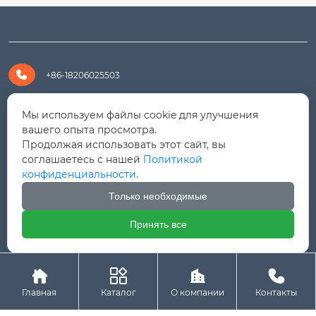

+86-18206025503

+8618206025503
Мы используем файлы cookie для улучшения
вашего опыта просмотра.
Продолжая использовать этот сайт, вы

yanali@hualongm.com
соглашаетесь с нашей
Политикой
конфиденциальности.
351144, Китай, пров.Фуцзянь, г. Путянь, район Личэн,

промышленная зона Хуанши
Только необходимые
Принять все




Авторское право © ООО "Fujian Province HuaLong




Machinery "
Главная
Каталог
О компании
Контакты