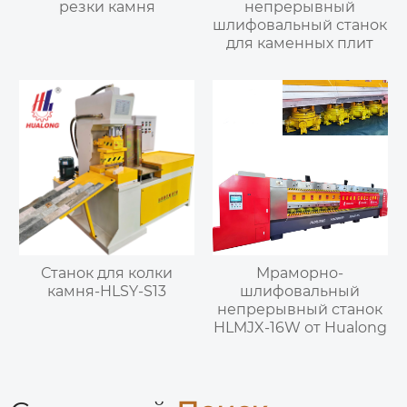
резки камня
непрерывный
шлифовальный станок
для каменных плит
Станок для колки
Мраморно-
камня-HLSY-S13
шлифовальный
непрерывный станок
HLMJX-16W от Hualong