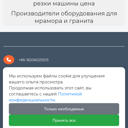
резки машины цена
Производители оборудования для
мрамора и гранита

+86-18206025503

+8618206025503
Мы используем файлы cookie для улучшения
вашего опыта просмотра.
Продолжая использовать этот сайт, вы

yanali@hualongm.com
соглашаетесь с нашей
Политикой
конфиденциальности.
351144, Китай, пров.Фуцзянь, г. Путянь, район Личэн,

промышленная зона Хуанши
Только необходимые
Принять все



