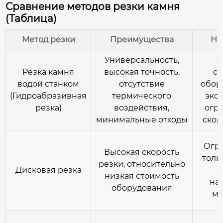
Сравнение методов резки камня
(Таблица)
Метод резки
Преимущества
Не
Универсальность,
В
Резка камня
высокая точность,
ст
водой станком
отсутствие
обор
(Гидроабразивная
термического
экс
резка)
воздействия,
огр
минимальные отходы
скор
Огр
Высокая скорость
толщ
резки, относительно
Дисковая резка
с
низкая стоимость
на
оборудования
ма