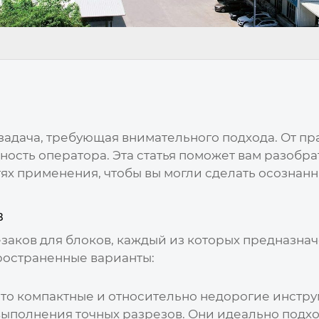
задача, требующая внимательного подхода. От пр
сность оператора. Эта статья поможет вам разобр
стях применения, чтобы вы могли сделать осозна
в
заков для блоков
, каждый из которых предназна
ространенные варианты:
 это компактные и относительно недорогие инстр
выполнения точных разрезов. Они идеально подх