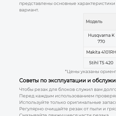
представлены основные характеристики 
вариант.
Модель
Husqvarna K
770
Makita 4101R
Stihl TS 420
*Цены указаны ориент
Советы по эксплуатации и обслу
Чтобы
резак для блоков
служил вам долго
Перед каждым использованием проверя
Используйте только оригинальные запас
Регулярно очищайте
резак
от пыли и гря
Смазывайте движущиеся части
резака
.