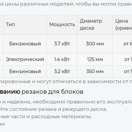
и цены различных моделей, чтобы вы могли срав
Диаметр
Цена
Тип
Мощность
диска
(орие
Бензиновый
3.7 кВт
300 мм
от 
H
Электрический
1.4 кВт
125 мм
от 
Бензиновый
3.2 кВт
350 мм
от 
ировочные и могут отличаться в зависимости от 
живанию
резаков для блоков
 и надежно, необходимо правильно его эксплуат
йте состояние
резака
и режущего диска.
ные части и расходные материалы.
зи.