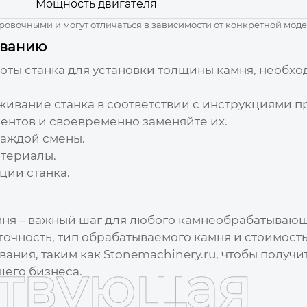
Мощность двигателя
овочными и могут отличаться в зависимости от конкретной моде
иванию
боты
станка для установки толщины камня
, необх
живание станка в соответствии с инструкциями п
ентов и своевременно заменяйте их.
каждой смены.
атериалы.
ции станка.
мня
– важный шаг для любого камнеобрабатывающ
 точность, тип обрабатываемого камня и стоимост
ания, таким как
Stonemachinery.ru
, чтобы получ
ствующая
его бизнеса.