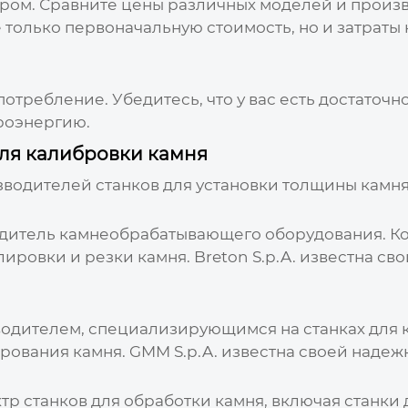
ором. Сравните цены различных моделей и произв
 только первоначальную стоимость, но и затраты
отребление. Убедитесь, что у вас есть достаточн
троэнергию.
ля калибровки камня
водителей станков для установки толщины камн
водитель камнеобрабатывающего оборудования. 
лировки и резки камня. Breton S.p.A. известна
одителем, специализирующимся на станках для 
рования камня. GMM S.p.A. известна своей наде
р станков для обработки камня, включая станки 