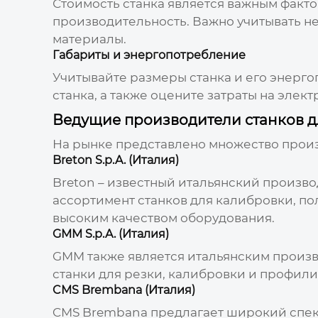
Стоимость станка является важным факт
производительность. Важно учитывать не
материалы.
Габариты и энергопотребление
Учитывайте размеры станка и его энергоп
станка, а также оцените затраты на элек
Ведущие производители станков д
На рынке представлено множество
произ
Breton S.p.A. (Италия)
Breton – известный итальянский произ
ассортимент станков для калибровки, по
высоким качеством оборудования.
GMM S.p.A. (Италия)
GMM также является итальянским произв
станки для резки, калибровки и профили
CMS Brembana (Италия)
CMS Brembana предлагает широкий спект