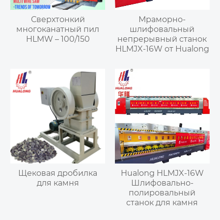
Сверхтонкий
Мраморно-
многоканатный пил
шлифовальный
HLMW – 100/150
непрерывный станок
HLMJX-16W от Hualong
Щековая дробилка
Hualong HLMJX-16W
для камня
Шлифовально-
полировальный
станок для камня