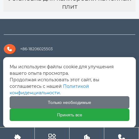
плит

+86-18206025503

+8618206025503
Мы используем файлы cookie для улучшения
вашего опыта просмотра.
Продолжая использовать этот сайт, вы

yanali@hualongm.com
соглашаетесь с нашей
Политикой
конфиденциальности.
351144, Китай, пров.Фуцзянь, г. Путянь, район Личэн,

промышленная зона Хуанши
Только необходимые
Принять все




Авторское право © ООО "Fujian Province HuaLong



