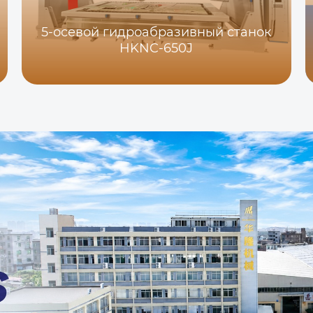
5-осевой гидроабразивный станок
HKNC-650J