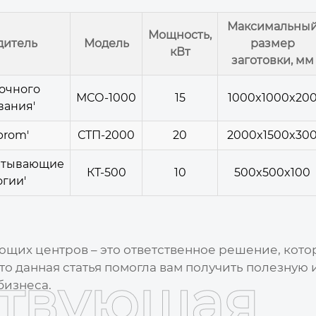
Максимальны
Мощность,
дитель
Модель
размер
кВт
заготовки, мм
ночного
МСО-1000
15
1000x1000x20
вания'
prom'
СТП-2000
20
2000x1500x30
атывающие
КТ-500
10
500x500x100
огии'
ющих центров
– это ответственное решение, кото
что данная статья помогла вам получить полезну
ствующая
бизнеса.