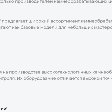
колько
производителей камнеобрабатывающих ц
' предлагает широкий ассортимент
камнеобраба
агают как базовые модели для небольших мастерс
.
я на производстве высокотехнологичных
камнеоб
троля. Их оборудование отличается высокой точ
ии'