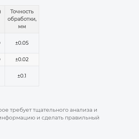
й
Точность
обработки,
мм
0
±0.05
0
±0.02
±0.1
рое требует тщательного анализа и
ю информацию и сделать правильный