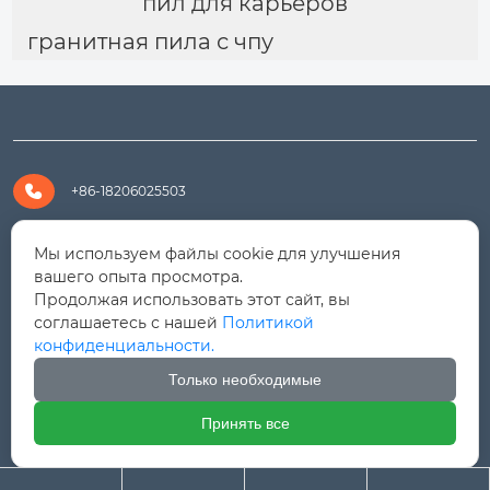
пил для карьеров
гранитная пила с чпу

+86-18206025503

+8618206025503
Мы используем файлы cookie для улучшения
вашего опыта просмотра.
Продолжая использовать этот сайт, вы

yanali@hualongm.com
соглашаетесь с нашей
Политикой
конфиденциальности.
351144, Китай, пров.Фуцзянь, г. Путянь, район Личэн,

промышленная зона Хуанши
Только необходимые
Принять все



