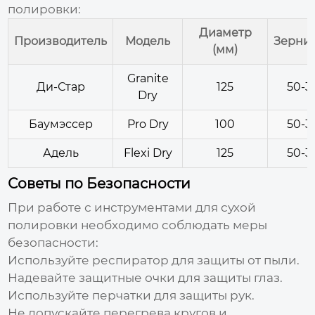
полировки:
Диаметр
Производитель
Модель
Зернис
(мм)
Granite
Ди-Стар
125
50-3
Dry
Баумэссер
Pro Dry
100
50-3
Адель
Flexi Dry
125
50-3
Советы по Безопасности
При работе с инструментами для сухой
полировки необходимо соблюдать меры
безопасности:
Используйте респиратор для защиты от пыли.
Надевайте защитные очки для защиты глаз.
Используйте перчатки для защиты рук.
Не допускайте перегрева кругов и