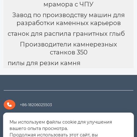
мрамора с ЧПУ
Завод по производству машин для
разработки каменных карьеров
станок для распила гранитных глыб
Производители камнерезных
станков 350
пилы для резки камня

+86-18206025503

+8618206025503
Мы используем файлы cookie для улучшения
вашего опыта просмотра.
Продолжая использовать этот сайт, вы

yanali@hualongm.com