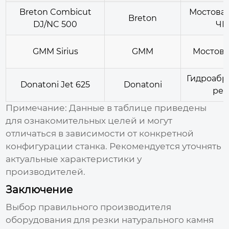
Breton Combicut
Мостовая
Breton
DJ/NC 500
ЧП
GMM Sirius
GMM
Мостова
Гидроабр
Donatoni Jet 625
Donatoni
рез
Примечание: Данные в таблице приведены
для ознакомительных целей и могут
отличаться в зависимости от конкретной
конфигурации станка. Рекомендуется уточнять
актуальные характеристики у
производителей.
Заключение
Выбор правильного производителя
оборудования для
резки натурального камня