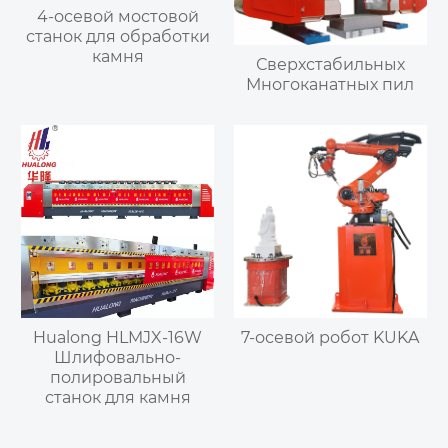
4-осевой мостовой
станок для обработки
камня
Сверхстабильных
Многоканатных пил
Hualong HLMJX-16W
7-осевой робот KUKA
Шлифовально-
полировальный
станок для камня