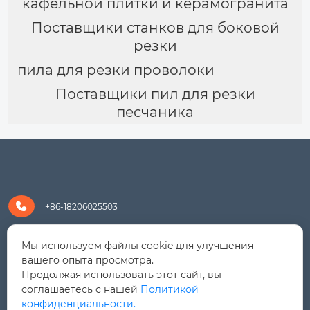
кафельной плитки и керамогранита
Поставщики станков для боковой
резки
пила для резки проволоки
Поставщики пил для резки
песчаника

+86-18206025503

+8618206025503
Мы используем файлы cookie для улучшения
вашего опыта просмотра.
Продолжая использовать этот сайт, вы

yanali@hualongm.com
соглашаетесь с нашей
Политикой
конфиденциальности.
351144, Китай, пров.Фуцзянь, г. Путянь, район Личэн,