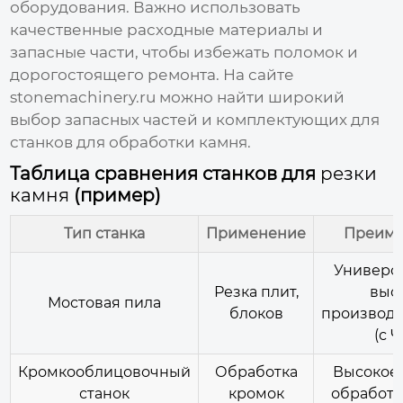
оборудования. Важно использовать
качественные расходные материалы и
запасные части, чтобы избежать поломок и
дорогостоящего ремонта. На сайте
stonemachinery.ru
можно найти широкий
выбор запасных частей и комплектующих для
станков для обработки камня.
Таблица сравнения станков для
резки
камня
(пример)
Тип станка
Применение
Преиму
Универса
Резка плит,
выс
Мостовая пила
блоков
производи
(с 
Кромкооблицовочный
Обработка
Высокое 
станок
кромок
обработк