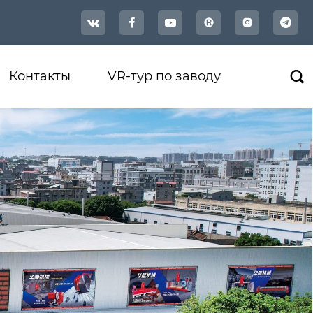




Контакты
VR-тур по заводу
