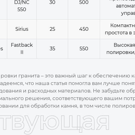
DJ/NC
30
500
автома
550
упра
Компактн
Sirius
25
450
простота в 
Fastback
Высокая
es
35
550
II
полировки,
ровки гранита
– это важный шаг к обеспечению 
Надеемся, что наша статья помогла вам лучше пон
дования и расходных материалов. Не забудьте об
мального решения, соответствующего вашим потр
ании для обработки камня, в том числе полировк
ствующая