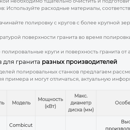
ой необходимо тщательно очистить и подготовит
в:
Используйте расходные материалы, соответст
чинайте полировку с кругов с более крупной зе
ратурой поверхности гранита во время полировк
полировальные круги и поверхность гранита от 
 для гранита
разных производителей
делей полировальных станков предлагаем рассм
я примера и могут отличаться, актуальную инфор
Макс.
Мощность
ль
Модель
диаметр
Особе
(кВт)
диска (мм)
Выс
Combicut
производи