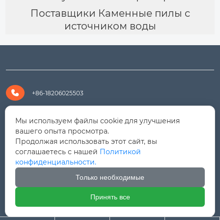
Поставщики Каменные пилы с
источником воды

+86-18206025503

+8618206025503
Мы используем файлы cookie для улучшения
вашего опыта просмотра.
Продолжая использовать этот сайт, вы

yanali@hualongm.com
соглашаетесь с нашей
Политикой
конфиденциальности.
351144, Китай, пров.Фуцзянь, г. Путянь, район Личэн,

промышленная зона Хуанши
Только необходимые
Принять все



