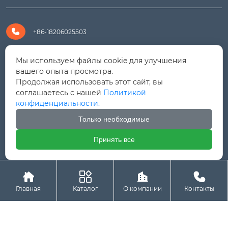

+86-18206025503

+8618206025503
Мы используем файлы cookie для улучшения
вашего опыта просмотра.
Продолжая использовать этот сайт, вы

yanali@hualongm.com
соглашаетесь с нашей
Политикой
конфиденциальности.
351144, Китай, пров.Фуцзянь, г. Путянь, район Личэн,

промышленная зона Хуанши
Только необходимые
Принять все




Авторское право © ООО "Fujian Province HuaLong




Machinery "
Главная
Каталог
О компании
Контакты