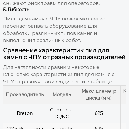
снижают риск травм для операторов.
5. Гибкость
Пилы для камня с ЧПУ
позволяют легко
перенастраивать оборудование для
обработки различных типов камня и
выполнения различных работ.
Сравнение характеристик пил для
камня с ЧПУ от разных производителей
Для наглядности сравним некоторые
ключевые характеристики
пил для камня с
ЧПУ
от разных производителей в таблице:
Макс. диаметр
Ко
Производитель
Модель
диска (мм)
Combicut
Breton
625
DJ/NC
CMS Brembana
Speed 15
625