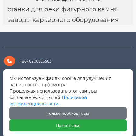
станки для реки фигурного камня
заводы карьерного оборудования

+86-18206025503

+8618206025503
Мы используем файлы cookie для улучшения
вашего опыта просмотра.
Продолжая использовать этот сайт, вы

yanali@hualongm.com
соглашаетесь с нашей
Политикой
конфиденциальности.
351144, Китай, пров.Фуцзянь, г. Путянь, район Личэн,

промышленная зона Хуанши
Только необходимые
Принять все



