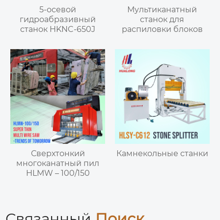
5-осевой
Мультиканатный
гидроабразивный
станок для
станок HKNC-650J
распиловки блоков
Сверхтонкий
Камнекольные станки
многоканатный пил
HLMW – 100/150
Связанный
Поиск