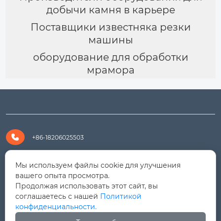
добычи камня в карьере
Поставщики известняка резки
машины
оборудование для обработки
мрамора

+86-18206025503

+8618206025503
Мы используем файлы cookie для улучшения
вашего опыта просмотра.
Продолжая использовать этот сайт, вы

yanali@hualongm.com
соглашаетесь с нашей
Политикой
конфиденциальности.
351144, Китай, пров.Фуцзянь, г. Путянь, район Личэн,

промышленная зона Хуанши