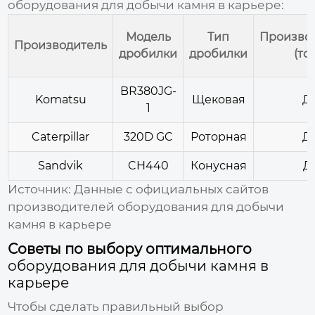
оборудования для добычи камня в карьере
:
Модель
Тип
Произво
Производитель
дробилки
дробилки
(то
BR380JG-
Komatsu
Щековая
Д
1
Caterpillar
320D GC
Роторная
Д
Sandvik
CH440
Конусная
Д
Источник: Данные с официальных сайтов
производителей оборудования для добычи
камня в карьере
Советы по выбору оптимального
оборудования для добычи камня в
карьере
Чтобы сделать правильный выбор